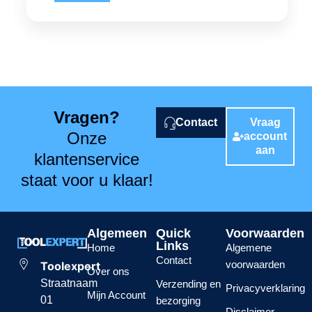
Vragen?
Contact
Vraag
Onze
account
aan
klantenservice
staat voor u klaar!
Algemeen
Quick
Voorwaarden
Links
Home
Algemene
Contact
voorwaarden
Toolexpert
Over ons
Straatnaam
Verzending en
Privacyverklaring
Mijn Account
01
bezorging
Disclaimer