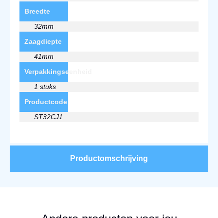
Breedte
32mm
Zaagdiepte
41mm
Verpakkingseenheid
1 stuks
Productcode
ST32CJ1
Productomschrijving