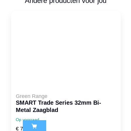
Andere producten voor jou
Green Range
SMART Trade Series 32mm Bi-
Metal Zaagblad
Op voorraad
€
7,59
ex. btw