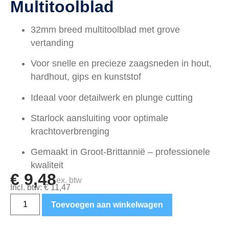
Multitoolblad
32mm breed multitoolblad met grove
vertanding
Voor snelle en precieze zaagsneden in hout,
hardhout, gips en kunststof
Ideaal voor detailwerk en plunge cutting
Starlock aansluiting voor optimale
krachtoverbrenging
Gemaakt in Groot-Brittannië – professionele
kwaliteit
€
9,48
ex. btw
Incl. btw:
€
11,47
Toevoegen aan winkelwagen