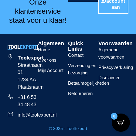
Onze
account
aan
klantenservice
staat voor u klaar!
Algemeen
Quick
Voorwaarden
Links
Home
Algemene
Contact
voorwaarden
Toolexpert
Over ons
Straatnaam
Verzending en
Privacyverklaring
Mijn Account
01
bezorging
Disclaimer
1234 AA,
Betaalmogelijkheden
Plaatsnaam
Retourneren
+31 6 53
34 48 43
info@toolexpert.nl
0
© 2025 - ToolExpert