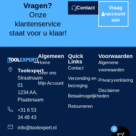
Vragen?
Contact
Vraag
Onze
account
aan
klantenservice
staat voor u klaar!
Algemeen
Quick
Voorwaarden
Links
Home
Algemene
Contact
voorwaarden
Toolexpert
Over ons
Straatnaam
Verzending en
Privacyverklaring
Mijn Account
01
bezorging
Disclaimer
1234 AA,
Betaalmogelijkheden
Plaatsnaam
Retourneren
+31 6 53
34 48 43
info@toolexpert.nl
0