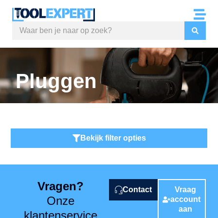
Pluggen
Bekijk filter opties
Vragen?
Contact
Vraag
Onze
account
aan
klantenservice