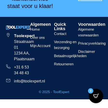
staat voor u klaar!
Algemeen
Quick
Voorwaarden
Links
Home
Algemene
Contact
voorwaarden
Toolexpert
Over ons
Straatnaam
Verzending en
Privacyverklaring
Mijn Account
01
bezorging
Disclaimer
1234 AA,
Betaalmogelijkheden
Plaatsnaam
Retourneren
+31 6 53
34 48 43
info@toolexpert.nl
0
© 2025 - ToolExpert