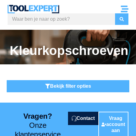
Kleurkopschroeven
Bekijk filter opties
Vragen?
Contact
Vraag
Onze
account
aan
klantenservice