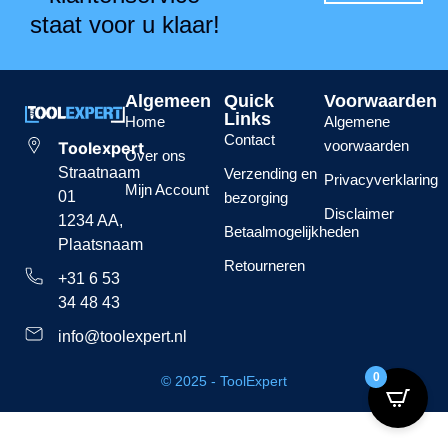
staat voor u klaar!
Algemeen
Quick
Voorwaarden
Links
Home
Algemene
Contact
voorwaarden
Toolexpert
Over ons
Straatnaam
Verzending en
Privacyverklaring
Mijn Account
01
bezorging
Disclaimer
1234 AA,
Betaalmogelijkheden
Plaatsnaam
Retourneren
+31 6 53
34 48 43
info@toolexpert.nl
0
© 2025 - ToolExpert