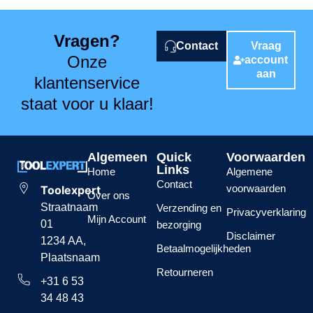
Rhodius - Made in Germany
Slijpschijf Rhodius XT10 metaal/RVS
Op voorraad
€
1,85
-
€
3,69
ex. btw