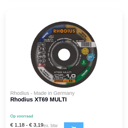
Rhodius - Made in Germany
Rhodius XT69 MULTI
Op voorraad
€
1,18
-
€
3,19
ex. btw