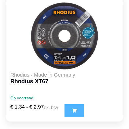
Rhodius - Made in Germany
Rhodius XT67
Op voorraad
€
1,34
-
€
2,97
ex. btw