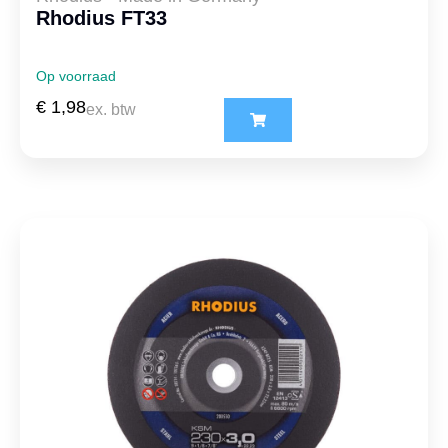
Rhodius FT33
Op voorraad
€
1,98
ex. btw