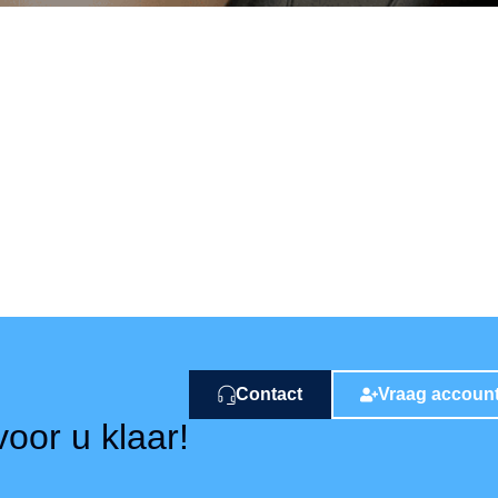
Contact
Vraag accoun
oor u klaar!