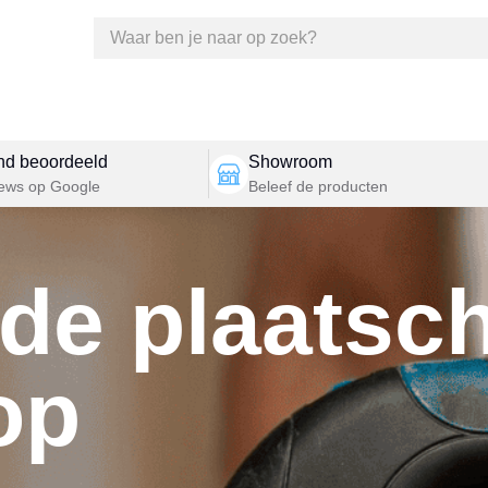
nd beoordeeld
Showroom
iews op Google
Beleef de producten
nde plaatsc
op