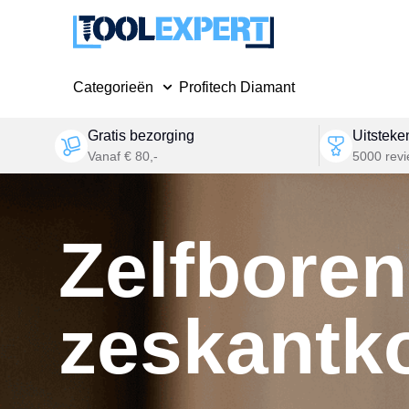
Categorieën
Profitech Diamant
Gratis bezorging
Uitsteke
Vanaf € 80,-
5000 rev
Zelfbore
zeskantk