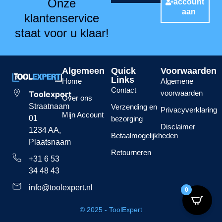
Onze
account
aan
klantenservice
staat voor u klaar!
Algemeen
Quick
Voorwaarden
Links
Home
Algemene
Contact
voorwaarden
Toolexpert
Over ons
Straatnaam
Verzending en
Privacyverklaring
Mijn Account
01
bezorging
Disclaimer
1234 AA,
Betaalmogelijkheden
Plaatsnaam
Retourneren
+31 6 53
34 48 43
info@toolexpert.nl
0
© 2025 - ToolExpert