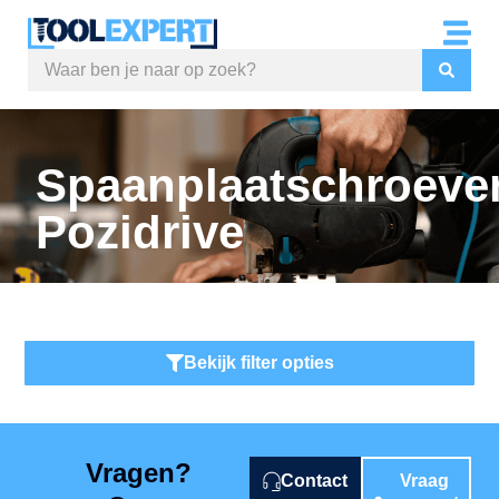
Spaanplaatschroeve
Pozidrive
Bekijk filter opties
Vragen?
Contact
Vraag