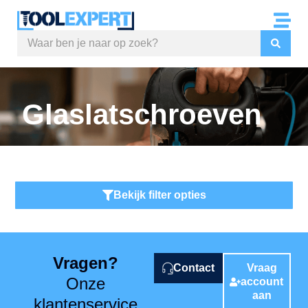
Glaslatschroeven
Bekijk filter opties
Vragen?
Contact
Vraag
Onze
account
aan
klantenservice