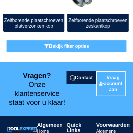
Zelfborende plaatschroeven
Zelfborende plaatschroeven
platverzonken kop
zeskantkop
Bekijk filter opties
Vragen?
Contact
Vraag
Onze
account
aan
klantenservice
staat voor u klaar!
Algemeen
Quick
Voorwaarden
Links
Home
Algemene