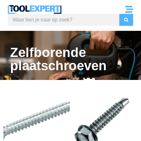
Zelfborende
plaatschroeven