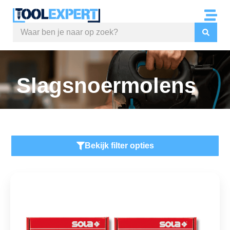
Slagsnoermolens
Bekijk filter opties