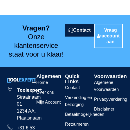
Vragen?
Contact
Vraag
Onze
account
aan
klantenservice
staat voor u klaar!
Algemeen
Quick
Voorwaarden
Links
Home
Algemene
Contact
voorwaarden
Toolexpert
Over ons
Straatnaam
Verzending en
Privacyverklaring
Mijn Account
01
bezorging
Disclaimer
1234 AA,
Betaalmogelijkheden
Plaatsnaam
Retourneren
+31 6 53