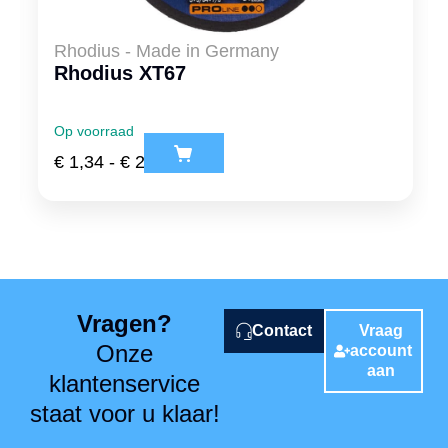
Rhodius - Made in Germany
Rhodius XT67
Op voorraad
€
1,34
-
€
2,97
ex. btw
Vragen?
Contact
Vraag
Onze
account
aan
klantenservice
staat voor u klaar!