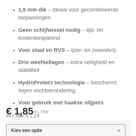
1,9 mm dik
– ideaal voor gecombineerde
toepassingen
Geen schijfwissel nodig
– tijd- en
kostenbesparend
Voor staal en RVS
– ijzer- en zwavelvrij
Drie weefsellagen
– extra veiligheid en
stabiliteit
HydroProtect technologie
– beschermt
tegen vochtveroudering
Voor gebruik met haakse slijpers
€
1,85
ex. btw
Incl. btw:
€
2,24