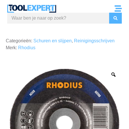
Categorieën:
Schuren en slijpen
,
Reinigingsschrijven
Merk:
Rhodius