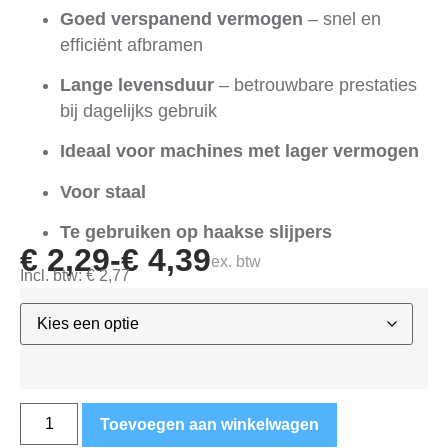
Goed verspanend vermogen
– snel en
efficiënt afbramen
Lange levensduur
– betrouwbare prestaties
bij dagelijks gebruik
Ideaal voor machines met lager vermogen
Voor staal
Te gebruiken op haakse slijpers
€
2,29
-
€
4,39
ex. btw
Incl. btw:
€
2,77
Toevoegen aan winkelwagen