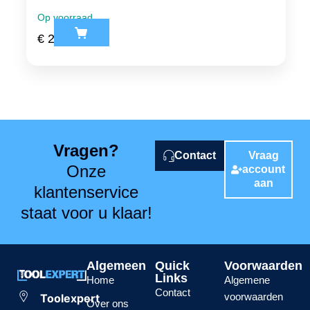
Op voorraad
€
2,28
ex. btw
Vragen?
Contact
Vraag
Onze
account
aan
klantenservice
staat voor u klaar!
Algemeen
Quick
Voorwaarden
Links
Home
Algemene
Contact
voorwaarden
Toolexpert
Over ons