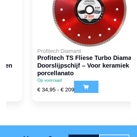
Profitech Diamant
Profitech TS Fliese Turbo Diamant
Doorslijpschijf – Voor keramiek &
porcellanato
Op voorraad
€
34,95
-
€
209,95
ex. btw