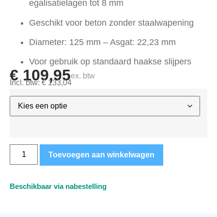
egalisatielagen tot 8 mm
Geschikt voor beton zonder staalwapening
Diameter: 125 mm – Asgat: 22,23 mm
Voor gebruik op standaard haakse slijpers
€
109,95
ex. btw
Incl. btw:
€
133,04
Toevoegen aan winkelwagen
Beschikbaar via nabestelling