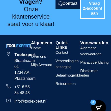
Vragen?
Contact
Vraag
Onze
account
aan
klantenservice
staat voor u klaar!
Algemeen
Quick
Voorwaarden
Links
Home
Algemene
Contact
voorwaarden
Toolexpert
Over ons
Straatnaam
Verzending en
Privacyverklaring
Mijn Account
01
bezorging
Disclaimer
1234 AA,
Betaalmogelijkheden
Plaatsnaam
Retourneren
+31 6 53
34 48 43
info@toolexpert.nl
0