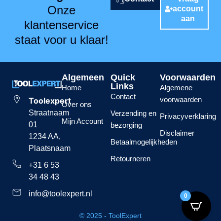
Onze
account
aan
klantenservice
staat voor u klaar!
Algemeen
Quick
Voorwaarden
Links
Home
Algemene
Contact
voorwaarden
Toolexpert
Over ons
Straatnaam
Verzending en
Privacyverklaring
Mijn Account
01
bezorging
Disclaimer
1234 AA,
Betaalmogelijkheden
Plaatsnaam
Retourneren
+31 6 53
34 48 43
info@toolexpert.nl
0
© 2025 - ToolExpert