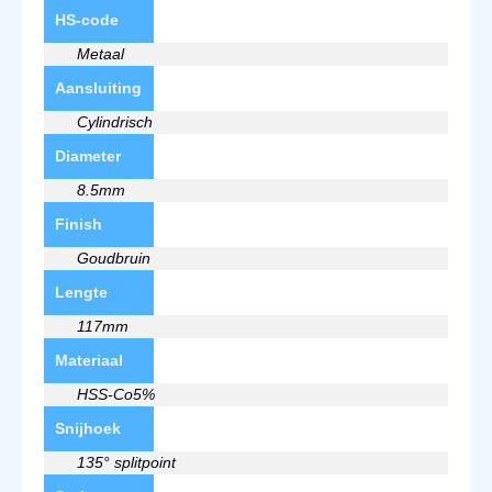
HS-code
Metaal
Aansluiting
Cylindrisch
Diameter
8.5mm
Finish
Goudbruin
Lengte
117mm
Materiaal
HSS-Co5%
Snijhoek
135° splitpoint