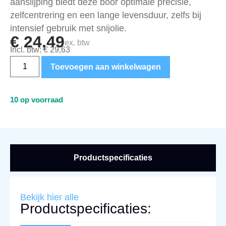
aanslijping biedt deze boor optimale precisie,
zelfcentrering en een lange levensduur, zelfs bij
intensief gebruik met snijolie.
€
24,49
ex. btw
Incl. btw:
€
29,63
Toevoegen aan winkelwagen
10 op voorraad
Productspecificaties
Bekijk hier alle
Productspecificaties: