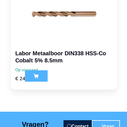
Labor Metaalboor DIN338 HSS-Co
Cobalt 5% 8.5mm
Op voorraad
€
24,49
ex. btw
Vragen?
Contact
Vraag