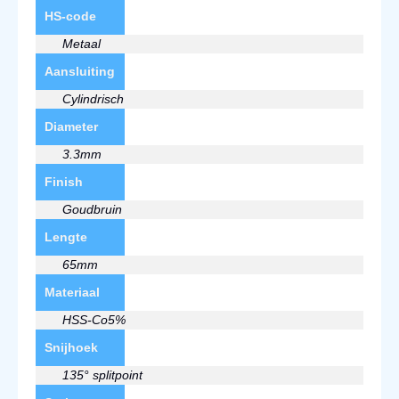
HS-code
Metaal
Aansluiting
Cylindrisch
Diameter
3.3mm
Finish
Goudbruin
Lengte
65mm
Materiaal
HSS-Co5%
Snijhoek
135° splitpoint