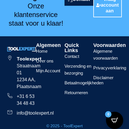
Onze
account
aan
klantenservice
staat voor u klaar!
Algemeen
Quick
Voorwaarden
Links
Home
Algemene
Contact
voorwaarden
Toolexpert
Over ons
Straatnaam
Verzending en
Privacyverklaring
Mijn Account
01
bezorging
Disclaimer
1234 AA,
Betaalmogelijkheden
Plaatsnaam
Retourneren
+31 6 53
34 48 43
info@toolexpert.nl
0
© 2025 - ToolExpert