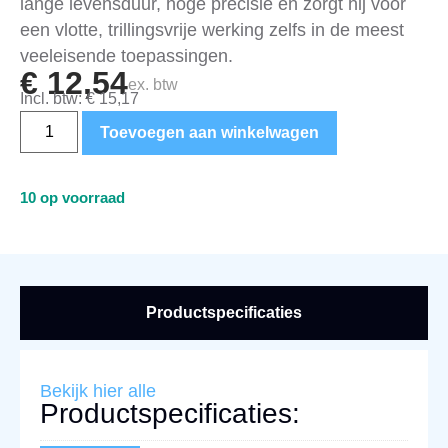
lange levensduur, hoge precisie en zorgt hij voor
een vlotte, trillingsvrije werking zelfs in de meest
veeleisende toepassingen.
€
12,54
ex. btw
Incl. btw:
€
15,17
Toevoegen aan winkelwagen
10 op voorraad
Productspecificaties
Bekijk hier alle
Productspecificaties: