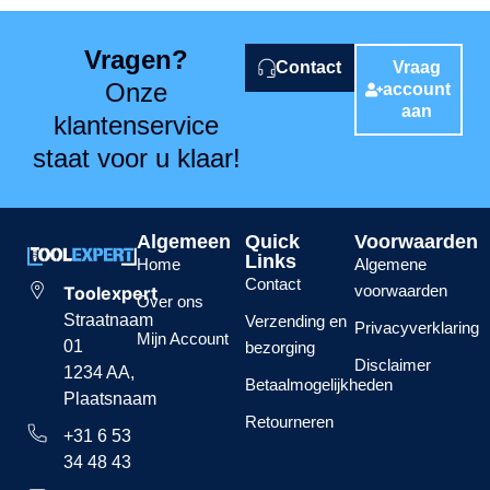
Vragen?
Contact
Vraag
Onze
account
aan
klantenservice
staat voor u klaar!
Algemeen
Quick
Voorwaarden
Links
Home
Algemene
Contact
voorwaarden
Toolexpert
Over ons
Straatnaam
Verzending en
Privacyverklaring
Mijn Account
01
bezorging
Disclaimer
1234 AA,
Betaalmogelijkheden
Plaatsnaam
Retourneren
+31 6 53
34 48 43