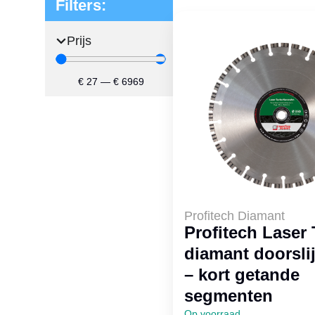
Filters:
Prijs
€
27
—
€
6969
Profitech Diamant
Profitech Laser
diamant doorslij
– kort getande
segmenten
Op voorraad