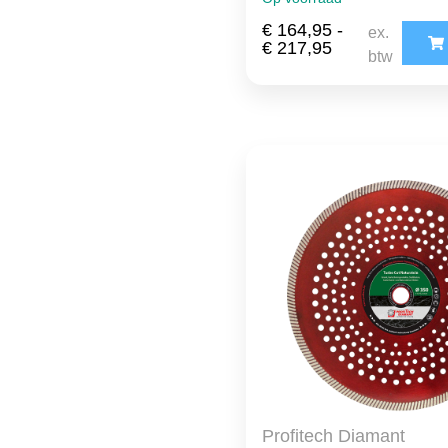
€
164,95
-
ex.
€
217,95
btw
Profitech Diamant