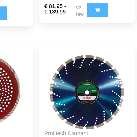
€
81,95
-
ex.
€
139,95
btw
Profitech Diamant