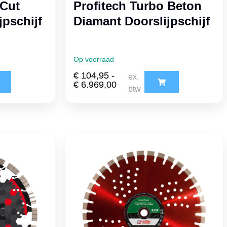
 Cut
Profitech Turbo Beton
jpschijf
Diamant Doorslijpschijf
Op voorraad
€
104,95
-
ex.
€
6.969,00
btw