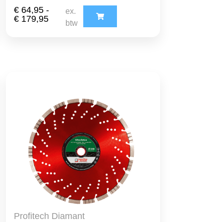
€
64,95
-
ex.
€
179,95
btw
Profitech Diamant