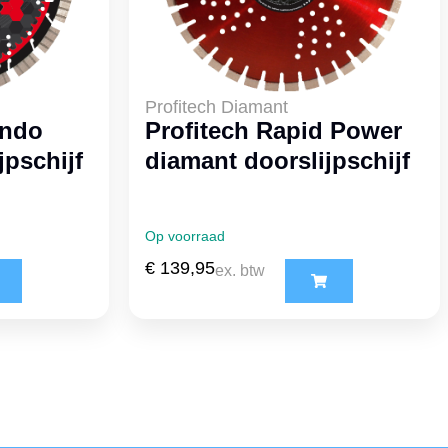
Profitech Diamant
ondo
Profitech Rapid Power
jpschijf
diamant doorslijpschijf
Op voorraad
€
139,95
ex. btw