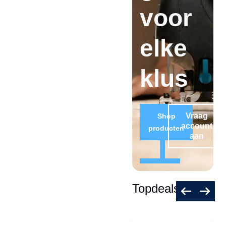
voor
elke
klus
Vraag
Shop
account
producten
aan
Topdeals