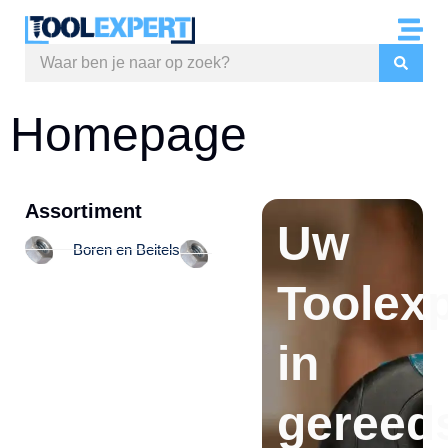
Homepage
Assortiment
Uw
Boren en Beitels
Lijmen, kitten & PUR
Multi
Toolexp
in
gereed